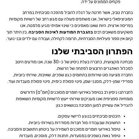
פקחים הממונים על ידה.
בחברת טביב, אשר חרטה על דגלה להוביל מהפכה סביבתית במרחב
המוניציפאלי בישראל, אנו משתפים פעולה עם מגוון רחב של רשויות מקומיות
בפריסה ארצית. היות שאנו מאמינים כי שינוי אמיתי מגיע מלמטה, אנו
משקיעים משאבים רבים
בהגברת המודעות לאיכות הסביבה
. בין היתר תוך
קיום אין ספור פעילויות הסברתיות, תרומה לקהילה, ועבודה עם ילדים ובני נוער.
הפתרון הסביבתי שלנו
מבחינה מקצועית, כחברה בעלת ניסיון של כ-30 שנה, אנו מודעים היטב
למכלול האתגרים הרובצים לפתחה של הרשות.
החברה מציעה סט שירותים בתחומים כגון שפכים, שאיבות, שירותי ביוביות,
מפרידי שמן-דלק, מסנני שמן, פינוי פסולת כימית, פינוי פסולת מעבדות ועוד.
לחברתנו ניסיון רב בטיפול באירועי חומרים מסוכנים (חומ"ס) הדורשים
מומחיות ספציפית ואנו מעניקים שירותי ייעוץ לרשויות מקומיות השואפות
להגדיל את עשייתן למען הסביבה בנושאים כגון:
היבטים סביבתיים בנוגע לרישוי עסקים.
החשיבות שבעבודה מול חברות מסודרות בשירותי ביוביות.
טיפול באירועי חומרים מסוכנים לשמירה על ביטחון התושבים והסביבה
.
טיפול נאות בשפכים במסעדות
, תחנות דלק,
מוסכים
,
מעבדות