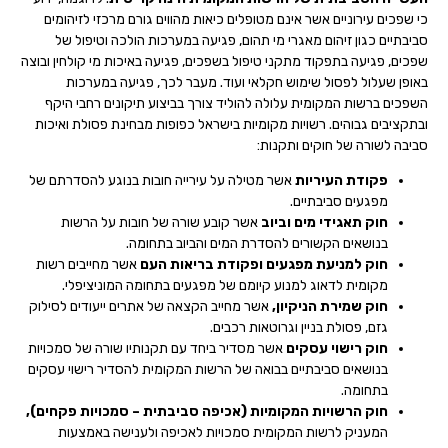
כי שפכים עירוניים אשר אינם מטופלים כיאות מהווים גורם מרכזי לזיהומים
סביבתיים כגון זיהום מאגרי מי תהום, פגיעה במערכות הולכה וטיפול של
שפכים, פגיעה בתפקוד מתקני טיפול בשפכים, פגיעה באיכות מי קולחין ובוצה
באופן שעלול לפסול שימוש חקלאי ועוד. מעבר לכך, פגיעה במערכות
השפכים ברשות המקומית עלולה להוליד צורך בביצוע תיקונים רחבי היקף
ובתקציבים גבוהים. רשויות מקומיות בישראל כפופות מבחינת פסולת ואיכות
סביבה לשורה של חוקים ותקנות:
פקודת העיריות
אשר מטילה על עירייה חובות בנוגע להסדרתם של
מפגעים סביבתיים.
חוק תאגידי מים וביוב
אשר קובע שורה של חובות על הרשות
בנושאים הקשורים להסדרת המים והביוב בתחומה.
חוק למניעת מפגעים ופקודת בריאות העם
אשר מחייבים רשות
מקומית לדאוג למנוע קיומם של מפגעים בתחומה המוניציפלי.
חוק שמירת הניקיון,
אשר מחייב הקצאה של אתרים ייעודים לסילוק
גזם, פסולת בניין וגרוטאות רכבים.
חוק רישוי עסקים
אשר מסדיר ביחד עם תקנותיו שורה של סמכויות
בנושאים סביבתיים בבואה של הרשות המקומית להסדיר רישוי עסקים
בתחומה.
חוק הרשויות המקומיות (אכיפה סביבתית – סמכויות פקחים),
המעניק לרשות המקומית סמכויות לאכיפה ולענישה באמצעות