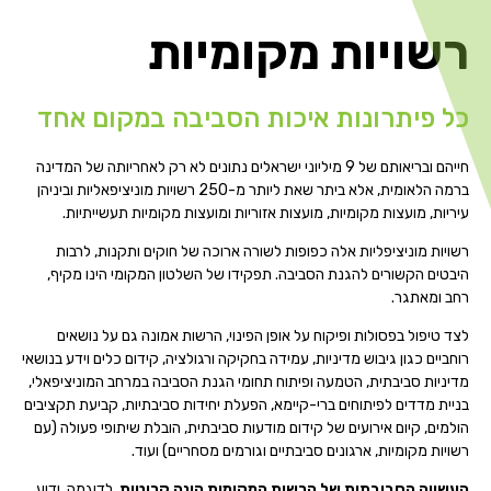
רשויות מקומיות
כל פיתרונות איכות הסביבה במקום אחד
חייהם ובריאותם של 9 מיליוני ישראלים נתונים לא רק לאחריותה של המדינה
ברמה הלאומית, אלא ביתר שאת ליותר מ-250 רשויות מוניציפאליות וביניהן
עיריות, מועצות מקומיות, מועצות אזוריות ומועצות מקומיות תעשייתיות.
רשויות מוניציפליות אלה כפופות לשורה ארוכה של חוקים ותקנות, לרבות
היבטים הקשורים להגנת הסביבה. תפקידו של השלטון המקומי הינו מקיף,
רחב ומאתגר.
לצד טיפול בפסולות ופיקוח על אופן הפינוי, הרשות אמונה גם על נושאים
רוחביים כגון גיבוש מדיניות, עמידה בחקיקה ורגולציה, קידום כלים וידע בנושאי
מדיניות סביבתית, הטמעה ופיתוח תחומי הגנת הסביבה במרחב המוניציפאלי,
בניית מדדים לפיתוחים ברי-קיימא, הפעלת יחידות סביבתיות, קביעת תקציבים
הולמים, קיום אירועים של קידום מודעות סביבתית, הובלת שיתופי פעולה (עם
רשויות מקומיות, ארגונים סביבתיים וגורמים מסחריים) ועוד.
העשייה הסביבתית של הרשות המקומית הינה קריטית
. לדוגמה, ידוע