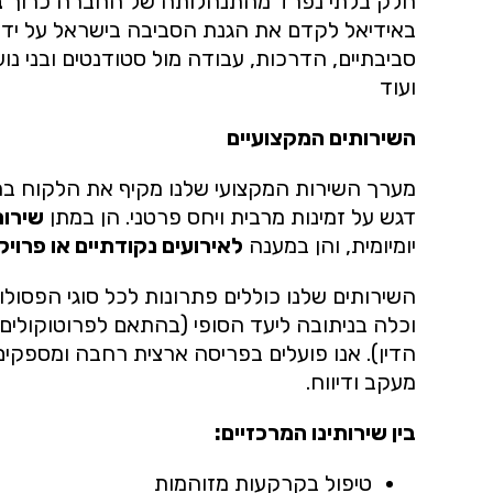
חלק בלתי נפרד מהתנהלותה של החברה כרוך
ב
באידיאל לקדם את הגנת הסביבה בישראל על ידי 
סביבתיים, הדרכות, עבודה מול סטודנטים ובני נוע
ועוד
השירותים המקצועיים
דגש על זמינות מרבית ויחס פרטני. הן במתן
שירות
יומיומית, והן במענה
לאירועים נקודתיים או פרויקט
השירותים שלנו כוללים פתרונות לכל סוגי הפסולו
וכלה בניתובה ליעד הסופי (בהתאם לפרוטוקולים 
הדין). אנו פועלים בפריסה ארצית רחבה ומספקים
מעקב ודיווח.
בין שירותינו המרכזיים:
טיפול בקרקעות מזוהמות