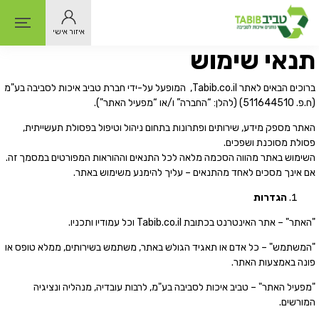
איזור אישי
תנאי שימוש
ברוכים הבאים לאתר Tabib.co.il, המופעל על-ידי חברת טביב איכות לסביבה בע"מ
(ח.פ. 511644510) (להלן: “החברה” ו/או “מפעיל האתר").
האתר מספק מידע, שירותים ופתרונות בתחום ניהול וטיפול בפסולת תעשייתית,
פסולת מסוכנת ושפכים.
השימוש באתר מהווה הסכמה מלאה לכל התנאים וההוראות המפורטים במסמך זה.
אם אינך מסכים לאחד מהתנאים – עליך להימנע משימוש באתר.
הגדרות
"האתר" – אתר האינטרנט בכתובת Tabib.co.il וכל עמודיו ותכניו.
"המשתמש" – כל אדם או תאגיד הגולש באתר, משתמש בשירותים, ממלא טופס או
פונה באמצעות האתר.
"מפעיל האתר" – טביב איכות לסביבה בע"מ, לרבות עובדיה, מנהליה ונציגיה
המורשים.