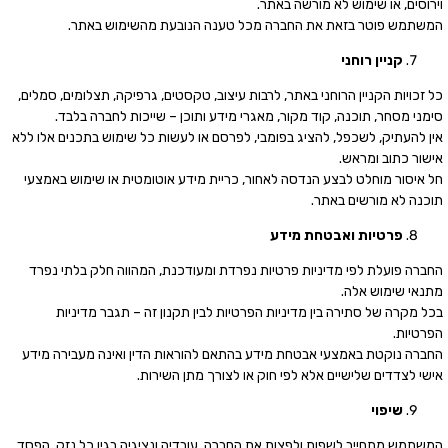
וירוסים, או שימוש לא מורשה באתר.
המשתמש פוטר בזאת את החברה מכל טענה הנובעת מהשימוש באתר.
קניין רוחני
כל זכויות הקניין הרוחני באתר, לרבות עיצוב, טקסטים, גרפיקה, תצלומים, סמלים,
סימני מסחר, תוכנה, קוד מקור, מאגרי מידע ותוכן – שייכות לחברה בלבד.
אין להעתיק, לשכפל, להציג בפומבי, לפרסם או לעשות כל שימוש בתכנים אלו ללא
אישור כתוב ומראש.
חל איסור מוחלט לבצע הנדסה לאחור, כריית מידע אוטומטית או שימוש באמצעי
תוכנה לא מורשים באתר.
פרטיות ואבטחת מידע
החברה פועלת לפי מדיניות פרטיות נפרדת ומעודכנת, המהווה חלק בלתי נפרד
מתנאי שימוש אלה.
בכל מקרה של סתירה בין מדיניות הפרטיות לבין תקנון זה – תגבר מדיניות
הפרטיות.
החברה נוקטת באמצעי אבטחת מידע בהתאם להוראות הדין ואינה מעבירה מידע
אישי לצדדים שלישיים אלא לפי חוק או לצורך מתן השירות.
שיפוי
המשתמש מתחייב לשפות ולפצות את החברה, עובדיה ונציגיה בגין כל נזק, הפסד,