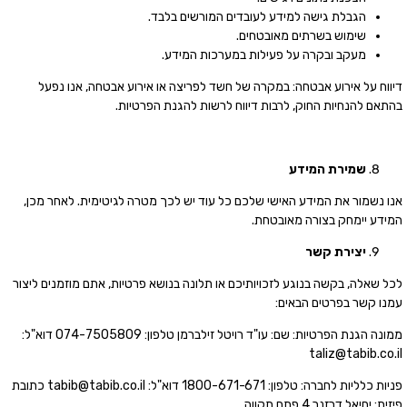
הגבלת גישה למידע לעובדים המורשים בלבד.
שימוש בשרתים מאובטחים.
מעקב ובקרה על פעילות במערכות המידע.
דיווח על אירוע אבטחה: במקרה של חשד לפריצה או אירוע אבטחה, אנו נפעל
בהתאם להנחיות החוק, לרבות דיווח לרשות להגנת הפרטיות.
שמירת
המידע
אנו נשמור את המידע האישי שלכם כל עוד יש לכך מטרה לגיטימית. לאחר מכן,
המידע יימחק בצורה מאובטחת.
יצירת
קשר
לכל שאלה, בקשה בנוגע לזכויותיכם או תלונה בנושא פרטיות, אתם מוזמנים ליצור
עמנו קשר בפרטים הבאים:
ממונה הגנת הפרטיות: שם: עו"ד רויטל זילברמן טלפון: 074-7505809 דוא"ל:
taliz@tabib.co.il
פניות כלליות לחברה: טלפון: 1800-671-671 דוא"ל: tabib@tabib.co.il כתובת
פיזית: יחיאל דרזנר 4 פתח תקווה