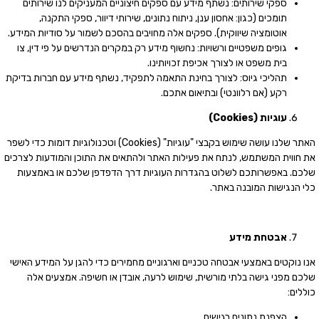
ספקי שירותים: נשתף מידע עם ספקים חיצוניים המעניקים לנו שירותים
תומכים (כגון: אחסון ענן, ניתוח נתונים, שירותי דיוור, ספקי התקנה,
אוטומציה שיווקית). ספקים אלה מחויבים בהסכם לשמור על סודיות המידע.
גופים משפטיים ורשויות: נחשוף מידע רק במקרים הנדרשים על פי דין, צו
בית משפט או לצורך אכיפת זכויותינו.
תהליכי גיוס: לצורך בחינת התאמה לתפקיד, נשתף מידע עם חברות בדיקת
רקע (אם רלוונטי) ובתיאום אתכם.
עוגיות (
Cookies)
האתר שלנו עושה שימוש בקבצי "עוגיות" (Cookies) וטכנולוגיות דומות כדי לשפר
את חווית המשתמש, לנתח את פעילות האתר ולהתאים את התוכן והמודעות לצרכים
שלכם. באפשרותכם לשלוט בהגדרות העוגיות דרך הדפדפן שלכם או באמצעות
כלי הנגישות המובנה באתר.
אבטחת
מידע
אנו נוקטים באמצעי אבטחה טכניים וארגוניים מחמירים כדי להגן על המידע האישי
שלכם מפני גישה בלתי מורשית, שימוש לרעה, אובדן או חשיפה. אמצעים אלה
כוללים:
הצפנת נתונים רגישים.