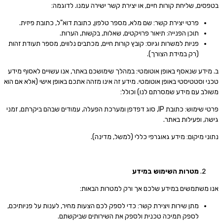
בטפסים, שליחת קורות חיים, או יצירת קשר ישירה עמנו. לדוגמה:
פרטי יצירת קשר: שם מלא, מספר טלפון, כתובת דוא"ל, כתובת פיזית.
תוכן הפנייה: תיאור פרויקטים, שאלות, בקשות, הערות.
פניות למשרות וגיוס: קובץ קורות חיים, מכתבים נלווים, מספר תעודת זהות
(רק במידת הצורך).
ב. מידע שנאסף באופן אוטומטי: במהלך שימושכם באתר, אנו עשויים לאסוף מידע
טכני וסטטיסטי באופן אוטומטי. מידע זה אינו מזהה אתכם באופן אישי (אלא אם הוא
משולב עם מידע שמסרתם לנו) וכולל:
פרטי שימוש: כתובת IP, סוג דפדפן ומערכת הפעלה, עמודים שבהם ביקרתם, זמני
גישה, ופעילות באתר.
נתוני מיקום: מידע גאוגרפי כללי (למשל, מדינה).
מטרות
השימוש
במידע
אנו משתמשים במידע שלכם אך ורק למטרות הבאות:
מתן שירות ויצירת קשר: כדי לספק לכם הצעות מחיר, לענות על פניותיכם,
לספק תמיכה טכנית ולספק את השירותים שביקשתם.